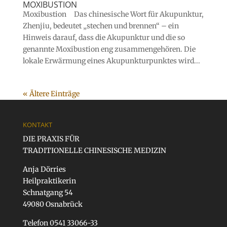
MOXIBUSTION
Moxibustion Das chinesische Wort für Akupunktur,
Zhenjiu, bedeutet „stechen und brennen“ – ein
Hinweis darauf, dass die Akupunktur und die so
genannte Moxibustion eng zusammengehören. Die
lokale Erwärmung eines Akupunkturpunktes wird...
« Ältere Einträge
KONTAKT
DIE PRAXIS FÜR
TRADITIONELLE CHINESISCHE MEDIZIN
Anja Dörries
Heilpraktikerin
Schnatgang 54
49080 Osnabrück
Telefon 0541 33066-33